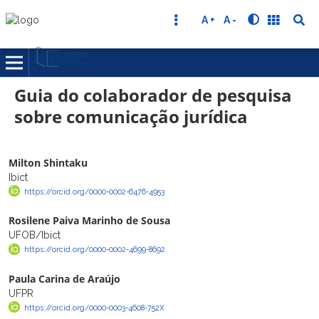
A +
A -
Guia do colaborador de pesquisa
sobre comunicação jurídica
Milton Shintaku
Ibict
https://orcid.org/0000-0002-6476-4953
Rosilene Paiva Marinho de Sousa
UFOB/Ibict
https://orcid.org/0000-0002-4699-8692
Paula Carina de Araújo
UFPR
https://orcid.org/0000-0003-4608-752X