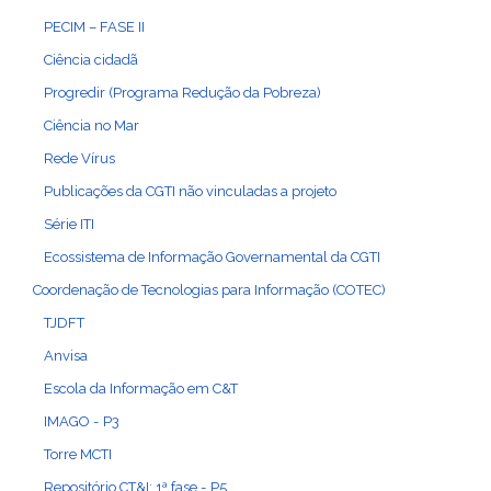
PECIM – FASE II
Ciência cidadã
Progredir (Programa Redução da Pobreza)
Ciência no Mar
Rede Vírus
Publicações da CGTI não vinculadas a projeto
Série ITI
Ecossistema de Informação Governamental da CGTI
Coordenação de Tecnologias para Informação (COTEC)
TJDFT
Anvisa
Escola da Informação em C&T
IMAGO - P3
Torre MCTI
Repositório CT&I: 1ª fase - P5