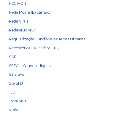
RCC MCTI
Rede Moara (Expansão)
Rede Vírus
Redevírus MCTI
Regularização Fundiária de Terras Urbanas
Repositório CT&I: 1ª fase - P5
SAE
SESAI - Saúde Indígena
Sinajuve
Sis-SNJ
TJDFT
Torre MCTI
Visão