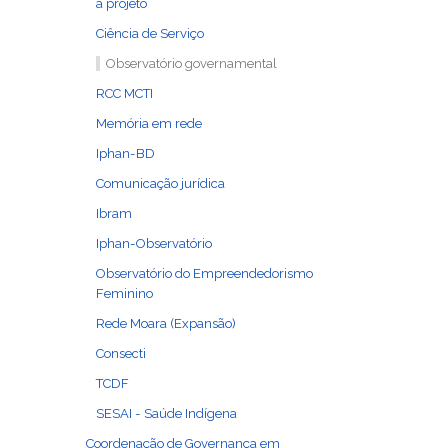
a projeto
Ciência de Serviço
Observatório governamental
RCC MCTI
Memória em rede
Iphan-BD
Comunicação jurídica
Ibram
Iphan-Observatório
Observatório do Empreendedorismo
Feminino
Rede Moara (Expansão)
Consecti
TCDF
SESAI - Saúde Indígena
Coordenação de Governança em