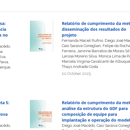
sa:
Relatório de cumprimento da met
cia
disseminação dos resultados do
s no
projeto
Fernanda Maciel Rufino, Diego José Ma
Caio Saraiva Coneglian, Felipe da Roch
acêdo,
Ferreira, Janinne Barcelos de Morais Sil
ha
Larissa Moreno Silva, Monica Lima de Pa
lva,
Marcela Virginia Cavalcanti de Albuqu
Paiva,
Thays Andrade Costa
uerque,
20 October 2025
ta 5:
Relatório de cumprimento da met
análise da estrutura do GDF para
rova
composição de equipe para
implantação e operação do mode
acêdo,
Diego José Macêdo, Caio Saraiva Conegl