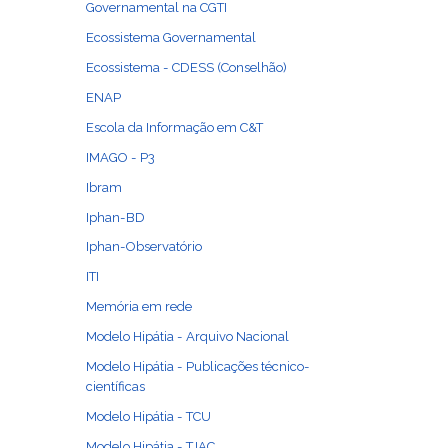
Governamental na CGTI
Ecossistema Governamental
Ecossistema - CDESS (Conselhão)
ENAP
Escola da Informação em C&T
IMAGO - P3
Ibram
Iphan-BD
Iphan-Observatório
ITI
Memória em rede
Modelo Hipátia - Arquivo Nacional
Modelo Hipátia - Publicações técnico-
científicas
Modelo Hipátia - TCU
Modelo Hipátia - TJAC