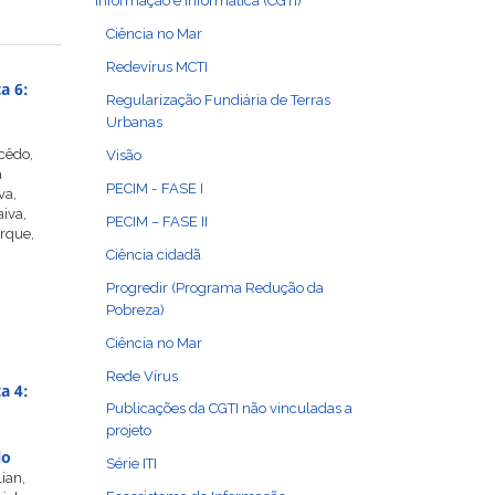
Informação e Informática (CGTI)
Ciência no Mar
Redevírus MCTI
a 6:
Regularização Fundiária de Terras
Urbanas
cêdo,
Visão
a
PECIM - FASE I
va,
iva,
PECIM – FASE II
erque,
Ciência cidadã
Progredir (Programa Redução da
Pobreza)
Ciência no Mar
Rede Vírus
a 4:
Publicações da CGTI não vinculadas a
projeto
lo
Série ITI
ian,