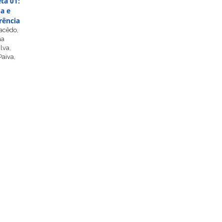
ta 01:
a e
rência
acêdo,
ha
lva,
Paiva,