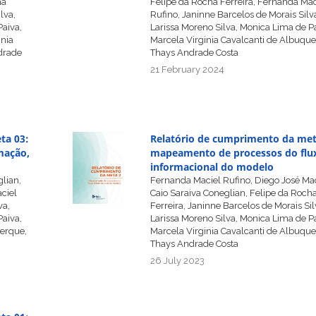
ha
Felipe da Rocha Ferreira, Fernanda Mac
lva,
Rufino, Janinne Barcelos de Morais Silv
Paiva,
Larissa Moreno Silva, Monica Lima de Pa
inia
Marcela Virginia Cavalcanti de Albuqu
drade
Thays Andrade Costa
21 February 2024
ta 03:
Relatório de cumprimento da met
mação,
mapeamento de processos do flu
informacional do modelo
lian,
Fernanda Maciel Rufino, Diego José Ma
ciel
Caio Saraiva Coneglian, Felipe da Roch
va,
Ferreira, Janinne Barcelos de Morais Sil
Paiva,
Larissa Moreno Silva, Monica Lima de Pa
uerque,
Marcela Virginia Cavalcanti de Albuqu
Thays Andrade Costa
26 July 2023