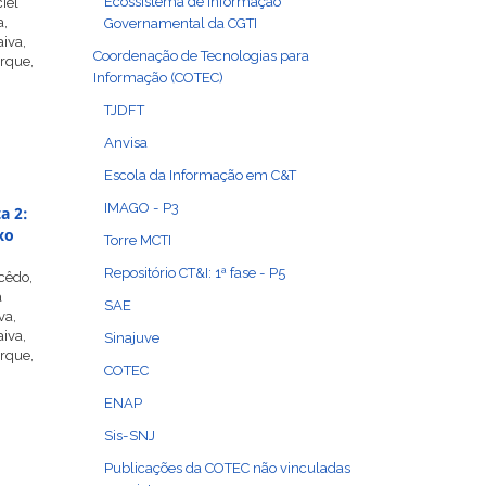
Ecossistema de Informação
iel
a,
Governamental da CGTI
iva,
Coordenação de Tecnologias para
erque,
Informação (COTEC)
TJDFT
Anvisa
Escola da Informação em C&T
IMAGO - P3
a 2:
xo
Torre MCTI
Repositório CT&I: 1ª fase - P5
cêdo,
a
SAE
va,
iva,
Sinajuve
erque,
COTEC
ENAP
Sis-SNJ
Publicações da COTEC não vinculadas