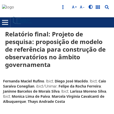
A +
A -
Relatório final: Projeto de
pesquisa: proposição de modelo
de referência para construção de
observatórios no âmbito
governamenta
Fernanda Maciel Rufino
Diego José Macêdo
Caio
,
Ibict
;
,
Ibict
;
Saraiva Coneglian
Felipe da Rocha Ferreira
,
ibict/Unimar
;
;
Janinne Barcelos de Morais Silva
Larissa Moreno Silva
,
Ibict
;
,
Monica Lima de Paiva
Marcela Virginia Cavalcanti de
Ibict
;
;
Albuquerque
Thays Andrade Costa
;