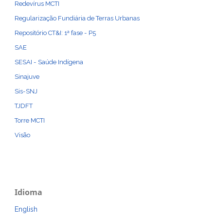
Redevírus MCTI
Regularização Fundiária de Terras Urbanas
Repositório CT&I: 1ª fase - P5
SAE
SESAI - Saúde Indígena
Sinajuve
Sis-SNJ
TJDFT
Torre MCTI
Visão
Idioma
English