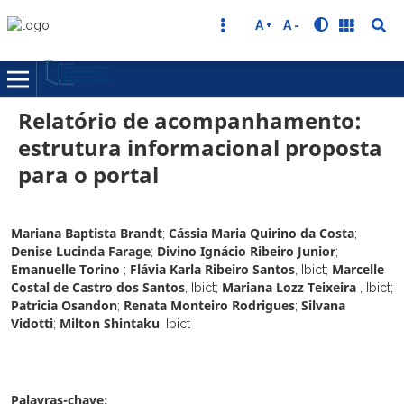
A +
A -
Relatório de acompanhamento:
estrutura informacional proposta
para o portal
Mariana Baptista Brandt
Cássia Maria Quirino da Costa
;
;
Denise Lucinda Farage
Divino Ignácio Ribeiro Junior
;
;
Emanuelle Torino
Flávia Karla Ribeiro Santos
Marcelle
;
,
Ibict
;
Costal de Castro dos Santos
Mariana Lozz Teixeira
,
Ibict
;
,
Ibict
;
Patricia Osandon
Renata Monteiro Rodrigues
Silvana
;
;
Vidotti
Milton Shintaku
;
,
Ibict
Palavras-chave: